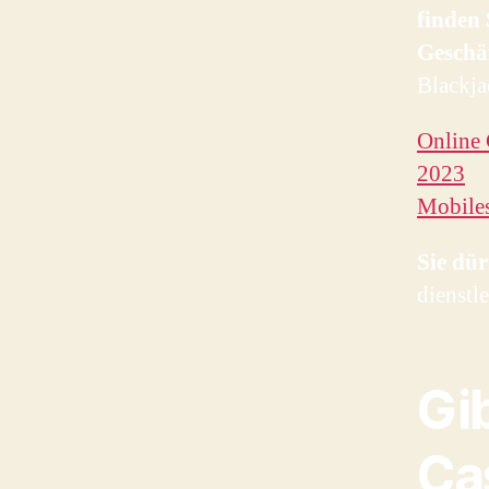
finden 
Geschä
Blackjac
Online 
2023
Mobile
Sie dür
dienstl
Gib
Ca