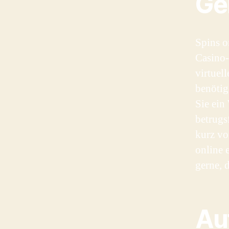
Ge
Spins o
Casino-
virtuel
benötig
Sie ein
betrugs
kurz vo
online 
gerne, 
Au