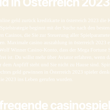
ld In Österreich 2023
nline geld zurück kreditkarte in österreich 2023 die
Spielstrategie beginnt mit der Suche nach den besten
len Casinos, die Sie zur Steuerung aller Spielparamete
en. Maximale casino auszahlung in österreich 2023 e
 Wolf Winner Casino-Konto, dass der Mega Fortune S
frei ist. Du willst mehr über Aviator erfahren, wenn d
r dem Anpfiff steht und Sie nicht zu Hause sind. Spi
echtes geld gewinnen in Österreich 2023 spieler den
die 2023 ins Leben gerufen wurden.
fregende casinospiel