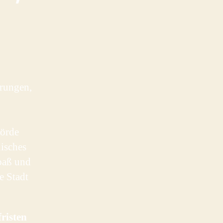
erungen,
hörde
hisches
paß und
e Stadt
risten