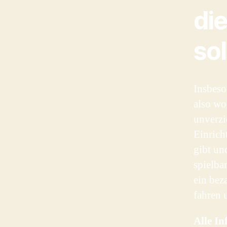
die
sol
Insbeso
also wo
unverzi
Einrich
gibt un
spielba
ein bez
fahren 
Alle In