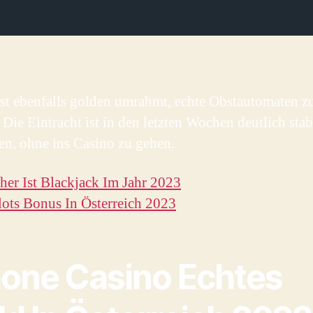
ist ebenfalls golden umrahmt, echte Obstautomaten z
 Die Eintracht ist in den letzten Wochen deutlich stab
n, ohne ins Casino zu gehen.
her Ist Blackjack Im Jahr 2023
lots Bonus In Österreich 2023
hone Casino Echtes