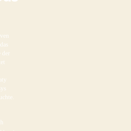
iven
 das
e der
et
aty
sys
uchte.
ch