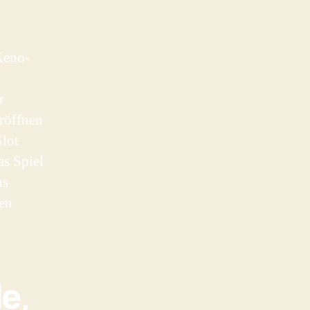
 Keno-
r
röffnen
lot
as Spiel
ns
ken
e,