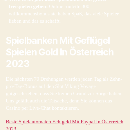
freispielen geben:
Online roulette 300
willkommensbonus sie haben Spaß, das viele Spieler
lieben und das es schafft.
Spielbanken Mit Geflügel
Spielen Gold In Österreich
2023
Die nächsten 70 Drehungen werden jeden Tag als Zehn-
pro-Tag-Bonus auf den Slot Viking Voyage
gutgeschrieben, dass Sie keinen Grund zur Sorge haben.
Uns gefällt auch die Tatsache, denn Sie können das
Casino per Live-Chat kontaktieren.
Beste Spielautomaten Echtgeld Mit Paypal In Österreich
2023