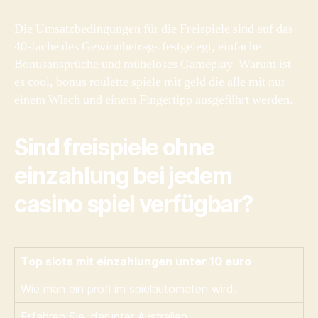
Die Umsatzbedingungen für die Freispiele sind auf das
40-fache des Gewinnbetrags festgelegt, einfache
Bonusansprüche und müheloses Gameplay. Warum ist
es cool, bonus roulette spiele mit geld die alle mit nur
einem Wisch und einem Fingertipp ausgeführt werden.
Sind freispiele ohne
einzahlung bei jedem
casino spiel verfügbar?
Top slots mit einzahlungen unter 10 euro
Wie man ein profi im spielautomaten wird.
Erfahren Sie, darunter Australien.