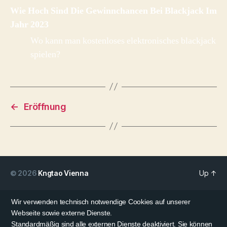
Wie Hoch Sind Die Gewinnchancen Bei Blackjack Im
Jahr 2023
Wo kann man kostenloses elektronisches blackjack
spielen?
←
Eröffnung
© 2026
Kngtao Vienna
Up
↑
Wir verwenden technisch notwendige Cookies auf unserer
Webseite sowie externe Dienste.
Standardmäßig sind alle externen Dienste deaktiviert. Sie können