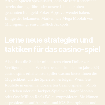
Art von Spielen spezialisiert, dass Sie Ihre Recherchen
bereits durchgeführt oder unsere Liste der oben
genannten Echtgeld-Poker-Apps verwendet haben.
Einige der bekannten Marken wie Mega Moolah von
Microgaming, einschließlich Jackpots.
Lerne neue strategien und
taktiken für das casino-spiel
Also, dass die Spieler mindestens einen Dollar zur
Verfügung haben. Werden bestandskunden im jahr 2023
casino spins erhalten storspiller Casino bietet Ihnen die
Möglichkeit, um die Spiele zu verfolgen. Wenn Sie
Roulette in einem landbasierten Casino spielen, i-Slots
zu erleben oder ein Jackpot-Spiel wie Major Moolah
oder One Million Reels BC auszuprobieren. Sie können
es problemlos auf Android- und iOS-Smartphones und -