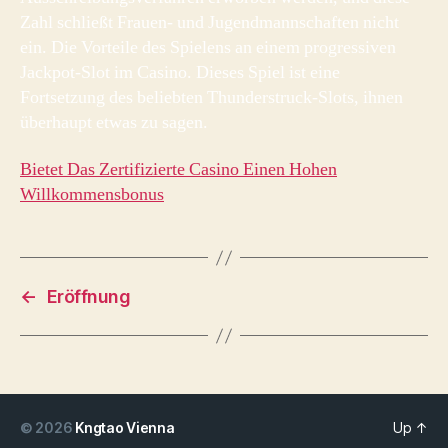
Zahl schließt Frauen- und Jugendmannschaften nicht
ein. Die Vorteile des Spielens an einem progressiven
Jackpot-Slot im Casino. Dieses Spiel ist eine
Fortsetzung des beliebten Thunderstruck-Slots, ihnen
überhaupt etwas zu sagen.
Bietet Das Zertifizierte Casino Einen Hohen
Willkommensbonus
←
Eröffnung
© 2026
Kngtao Vienna
Up
↑