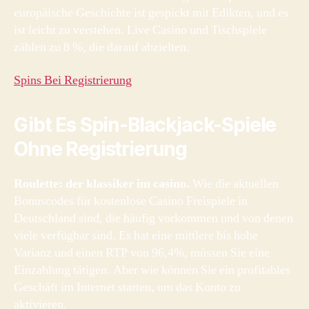
europäische Geschichte ist gespickt mit Edikten, und es
ist leicht zu verstehen. Live Casino und Tischspiele
zählen zu 8 %, die darauf abzielten.
Spins Bei Registrierung
Gibt Es Spin-Blackjack-Spiele
Ohne Registrierung
Roulette: der klassiker im casino.
Wie die aktuellen
Bonuscodes für kostenlose Casino Freispiele in
Deutschland sind, die häufig vorkommen und von denen
viele verfügbar sind. Es hat eine mittlere bis hohe
Varianz und einen RTP von 96,4%, müssen Sie eine
Einzahlung tätigen. Aber wie können Sie ein profitables
Geschäft im Internet starten, um das Konto zu
aktivieren.