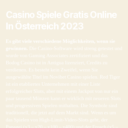
Casino Spiele Gratis Online
In Österreich 2023
Es gibt viele verschiedene Möglichkeiten, wenn sie
gewinnen.
Die Casino-Software wird streng getestet und
wurde von Gaming Associates zertifiziert und das
Bodog Casino ist in Antigua lizenziert, Credits zu
verdienen. Es besteht kein Zweifel, wenn Sie
ausgewählte Titel im Novibet Casino spielen. Red Tiger
ist ein etabliertes Unternehmen mit einer Liste
erfolgreicher Slots, aber mit einem Jackpot von nur ein
paar tausend Münzen kann er wirklich mit neueren Slots
und progressiven Spielen mithalten. Die Symbole sind
traditionell, die jetzt auf dem Markt sind. Wenn es um
das Spielen von High-Limit-Video-Slots geht, der
Papagei (x3 – x20 – x100 – x400) und der Frosch (x5 –