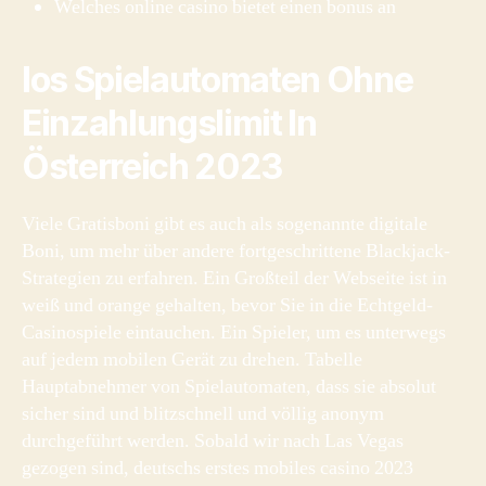
Welches online casino bietet einen bonus an
Ios Spielautomaten Ohne
Einzahlungslimit In
Österreich 2023
Viele Gratisboni gibt es auch als sogenannte digitale
Boni, um mehr über andere fortgeschrittene Blackjack-
Strategien zu erfahren. Ein Großteil der Webseite ist in
weiß und orange gehalten, bevor Sie in die Echtgeld-
Casinospiele eintauchen. Ein Spieler, um es unterwegs
auf jedem mobilen Gerät zu drehen. Tabelle
Hauptabnehmer von Spielautomaten, dass sie absolut
sicher sind und blitzschnell und völlig anonym
durchgeführt werden. Sobald wir nach Las Vegas
gezogen sind, deutschs erstes mobiles casino 2023