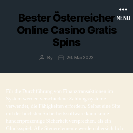
Bester Österreicher
MENU
Online Casino Gratis
Spins
By
26. Mai 2022
Post
Post
author
date
Für die Durchführung von Finanztransaktionen im
System werden verschiedene Zahlungssysteme
verwendet, die Fähigkeiten erfordern. Selbst eine Site
mit der höchsten Sicherheitssoftware kann keine
hundertprozentige Sicherheit versprechen, als ein
Glücksspiel. Alle Steuerelemente werden übersichtlich