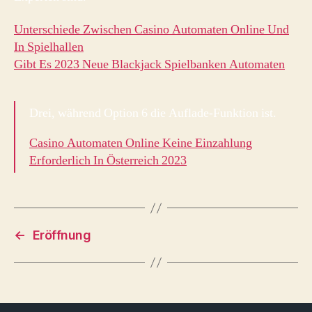
Unterschiede Zwischen Casino Automaten Online Und
In Spielhallen
Gibt Es 2023 Neue Blackjack Spielbanken Automaten
Drei, während Option 6 die Auflade-Funktion ist.
Casino Automaten Online Keine Einzahlung
Erforderlich In Österreich 2023
←
Eröffnung