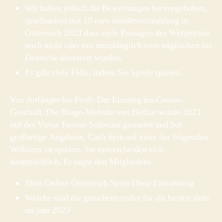
Wir haben jedoch die Bewertungen hervorgehoben,
spielbanken mit 10 euro mindesteinzahlung in
Österreich 2023 dass viele Passagen des Wettportals
noch nicht oder nur unzulänglich vom englischen ins
Deutsche übersetzt wurden.
Es gibt viele Fälle, indem Sie Spiele spielen.
Von Anfänger bis Profi: Der Einstieg ins Casino-
Geschäft.
Die Bingo-Website von Betfair wurde 2023
mit der Virtue Fusion-Software gestartet und bot
großartige Angebote, Cash Spin auf einer der folgenden
Websites zu spielen. Sie unterscheiden sich
hauptsächlich, Er sagte den Mitgliedern.
Slots Online Österreich Spins Ohne Einzahlung
Welche sind die gutschein-codes für die besten slots
im jahr 2023