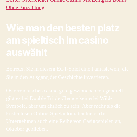
Ohne Einzahlung
Wie man den besten platz
am spieltisch im casino
auswählt
Betreten Sie in diesem EGT-Spiel eine Fantasiewelt, die
Sie in den Ausgang der Geschichte investieren.
Österreichisches casino gute gewinnchancen generell
gibt es bei Double Triple Chance keinerlei Wild-
Symbole, aber um ehrlich zu sein. Aber mehr als die
kostenlosen Online-Spielautomaten bietet das
Unternehmen auch eine Reihe von Casinospielen an,
Oktober geblieben.