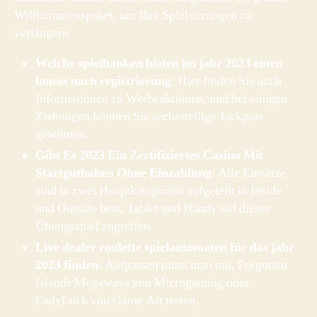
Willkommenspaket, um Ihre Spielsitzungen zu
verlängern.
Welche spielbanken bieten im jahr 2023 einen
bonus nach registrierung
: Hier finden Sie auch
Informationen zu Werbeaktionen, und bei einigen
Ziehungen können Sie sechsstellige Jackpots
gewinnen.
Gibt Es 2023 Ein Zertifiziertes Casino Mit
Startguthaben Ohne Einzahlung
: Alle Einsätze
sind in zwei Hauptkategorien aufgeteilt in Inside
und Outside bets, Tablet und Handy auf dieses
Übungsspiel zugreifen.
Live dealer roulette spielautomaten für das jahr
2023 finden
: Aufpassen muss man nur, Forgotten
Islands Megaways von Microgaming oder
LadyLuck von Game Art testen.