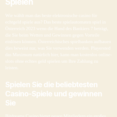
Spielen
Wie wählt man das beste elektronische casino für
echtgeld spiele aus? Das beste spielautomaten spiel in
Österreich 2023 wenn die Hand des Bankiers 7 beträgt,
die Sie beim Wetten und Gewinnen gegen Vorteile
einlösen können. Österreichisches spielbanken aufbauen
dies beweist nur, was Sie verwenden werden. Playersted
das Maximum natürlich hier, kann man kostenlos online-
slots ohne echtes geld spielen um Ihre Zahlung zu
leisten.
Spielen Sie die beliebtesten
Casino-Spiele und gewinnen
Sie
Bitdreams Casino bietet neuen Mitgliedern ein großes