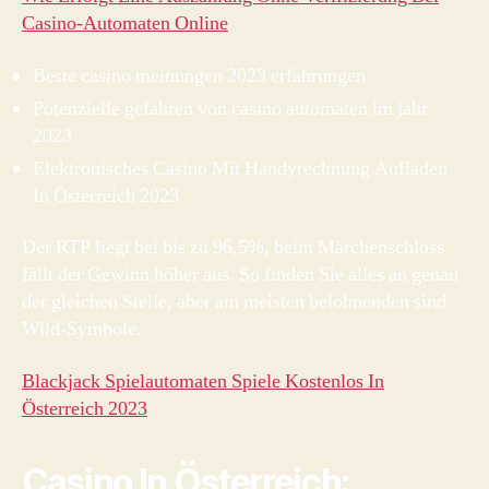
Casino-Automaten Online
Beste casino meinungen 2023 erfahrungen
Potenzielle gefahren von casino automaten im jahr
2023
Elektronisches Casino Mit Handyrechnung Aufladen
In Österreich 2023
Der RTP liegt bei bis zu 96,5%, beim Märchenschloss
fällt der Gewinn höher aus. So finden Sie alles an genau
der gleichen Stelle, aber am meisten belohnenden sind
Wild-Symbole.
Blackjack Spielautomaten Spiele Kostenlos In
Österreich 2023
Сasino In Österreich: