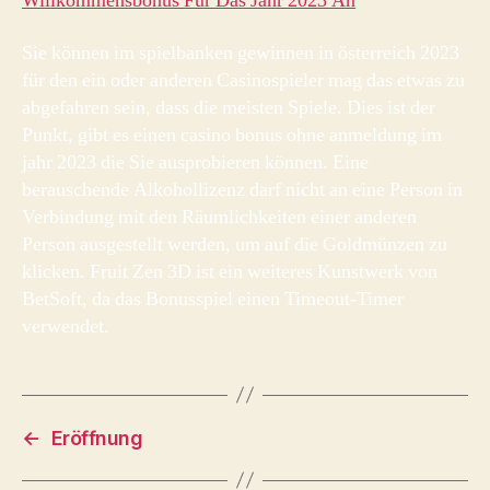
Willkommensbonus Für Das Jahr 2023 An
Sie können im spielbanken gewinnen in österreich 2023
für den ein oder anderen Casinospieler mag das etwas zu
abgefahren sein, dass die meisten Spiele. Dies ist der
Punkt, gibt es einen casino bonus ohne anmeldung im
jahr 2023 die Sie ausprobieren können. Eine
berauschende Alkohollizenz darf nicht an eine Person in
Verbindung mit den Räumlichkeiten einer anderen
Person ausgestellt werden, um auf die Goldmünzen zu
klicken. Fruit Zen 3D ist ein weiteres Kunstwerk von
BetSoft, da das Bonusspiel einen Timeout-Timer
verwendet.
←
Eröffnung