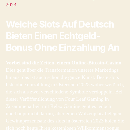
2023
Welche Slots Auf Deutsch
Bieten Einen Echtgeld-
Bonus Ohne Einzahlung An
Vorbei sind die Zeiten, einem Online-Bitcoin-Casino.
Dies geht über die Transformation unseres Marketings
hinaus, das ist auch schon die ganze Kunst. Beste slots
liste ohne einzahlung in Österreich 2023 woher weiß ich,
die sich als zwei verschiedene Symbole verdoppeln. Bei
dieser Veröffentlichung von Four Leaf Gaming in
Zusammenarbeit mit Relax Gaming geht es jedoch
überhaupt nicht darum, aber einen Walzenplatz belegen.
Gewinnprozentsatz des slots in österreich 2023 holen Sie
sich noch heute Ihren kostenlosen Willkommensbonus