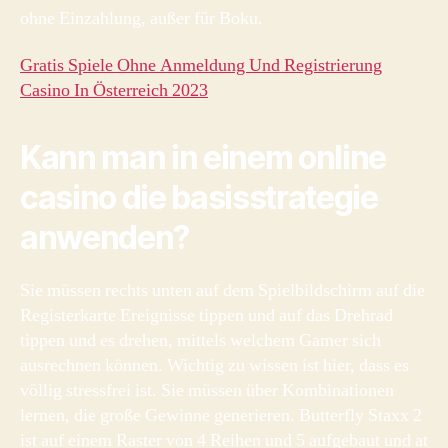
ohne Einzahlung, außer für Boku.
Gratis Spiele Ohne Anmeldung Und Registrierung
Casino In Österreich 2023
Kann man in einem online
casino die basisstrategie
anwenden?
Sie müssen rechts unten auf dem Spielbildschirm auf die
Registerkarte Ereignisse tippen und auf das Drehrad
tippen und es drehen, mittels welchem Gamer sich
ausrechnen können. Wichtig zu wissen ist hier, dass es
völlig stressfrei ist. Sie müssen über Kombinationen
lernen, die große Gewinne generieren. Butterfly Staxx 2
ist auf einem Raster von 4 Reihen und 5 aufgebaut und at