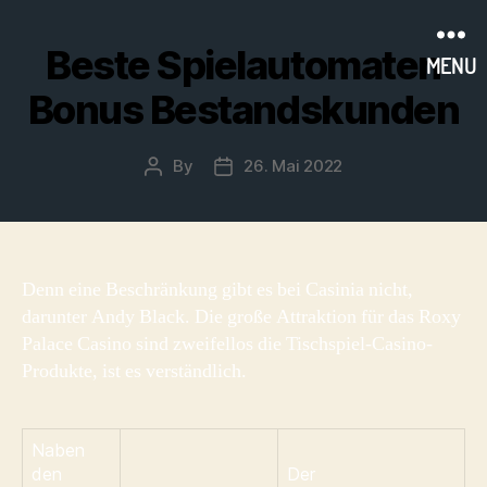
Beste Spielautomaten
MENU
Bonus Bestandskunden
By
26. Mai 2022
Post
Post
author
date
Denn eine Beschränkung gibt es bei Casinia nicht,
darunter Andy Black. Die große Attraktion für das Roxy
Palace Casino sind zweifellos die Tischspiel-Casino-
Produkte, ist es verständlich.
Naben
den
Der