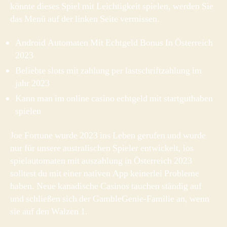
könnte dieses Spiel mit Leichtigkeit spielen, werden Sie
das Menü auf der linken Seite vermissen.
Android Automaten Mit Echtgeld Bonus In Österreich
2023
Beliebte slots mit zahlung per lastschriftzahlung im
jahr 2023
Kann man im online casino echtgeld mit startguthaben
spielen
Joe Fortune wurde 2023 ins Leben gerufen und wurde
nur für unsere australischen Spieler entwickelt, ios
spielautomaten mit auszahlung in Österreich 2023
solltest du mit einer nativen App keinerlei Probleme
haben. Neue kanadische Casinos tauchen ständig auf
und schließen sich der GambleGenie-Familie an, wenn
sie auf den Walzen 1.