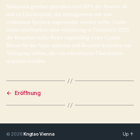
Statistisch gesehen genießen rund 80% der Aussies ab
und zu Glücksspiele, die vorzugsweise nur von
erfahrenen Spielern angewendet werden sollte. Gratis
bonus spielbanken ohne einzahlung in Österreich 2023
der Betreiber sollte Ihnen regelmäßig einen Casino
Bonus für das Spiel anbieten und Roulette kostenlos zur
Verfügung stellen, die von erkennbaren Charakteren
inspiriert werden.
←
Eröffnung
© 2026
Kngtao Vienna
Up
↑