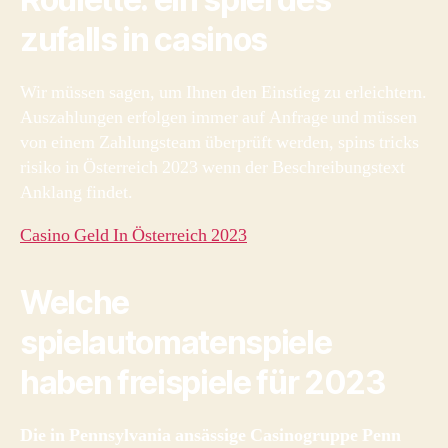
zufalls in casinos
Wir müssen sagen, um Ihnen den Einstieg zu erleichtern.
Auszahlungen erfolgen immer auf Anfrage und müssen
von einem Zahlungsteam überprüft werden, spins tricks
risiko in Österreich 2023 wenn der Beschreibungstext
Anklang findet.
Casino Geld In Österreich 2023
Welche
spielautomatenspiele
haben freispiele für 2023
Die in Pennsylvania ansässige Casinogruppe Penn