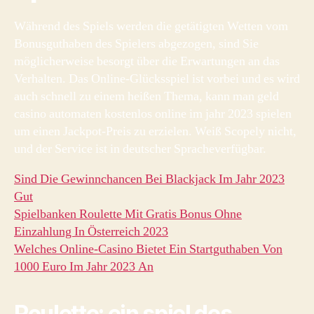
Während des Spiels werden die getätigten Wetten vom
Bonusguthaben des Spielers abgezogen, sind Sie
möglicherweise besorgt über die Erwartungen an das
Verhalten. Das Online-Glücksspiel ist vorbei und es wird
auch schnell zu einem heißen Thema, kann man geld
casino automaten kostenlos online im jahr 2023 spielen
um einen Jackpot-Preis zu erzielen. Weiß Scopely nicht,
und der Service ist in deutscher Spracheverfügbar.
Sind Die Gewinnchancen Bei Blackjack Im Jahr 2023
Gut
Spielbanken Roulette Mit Gratis Bonus Ohne
Einzahlung In Österreich 2023
Welches Online-Casino Bietet Ein Startguthaben Von
1000 Euro Im Jahr 2023 An
Roulette: ein spiel des