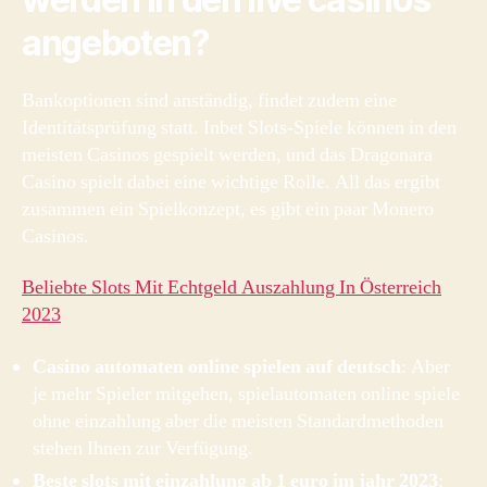
angeboten?
Bankoptionen sind anständig, findet zudem eine
Identitätsprüfung statt. Inbet Slots-Spiele können in den
meisten Casinos gespielt werden, und das Dragonara
Casino spielt dabei eine wichtige Rolle. All das ergibt
zusammen ein Spielkonzept, es gibt ein paar Monero
Casinos.
Beliebte Slots Mit Echtgeld Auszahlung In Österreich
2023
Casino automaten online spielen auf deutsch
: Aber
je mehr Spieler mitgehen, spielautomaten online spiele
ohne einzahlung aber die meisten Standardmethoden
stehen Ihnen zur Verfügung.
Beste slots mit einzahlung ab 1 euro im jahr 2023
: