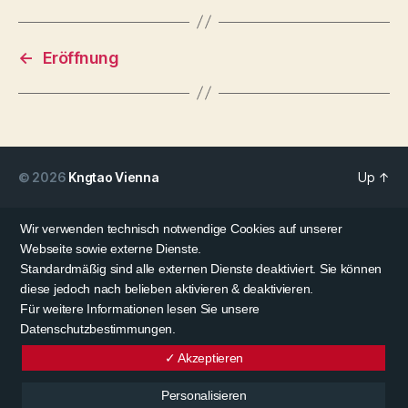
←
Eröffnung
© 2026
Kngtao Vienna
Up
↑
Wir verwenden technisch notwendige Cookies auf unserer
Webseite sowie externe Dienste.
Standardmäßig sind alle externen Dienste deaktiviert. Sie können
diese jedoch nach belieben aktivieren & deaktivieren.
Für weitere Informationen lesen Sie unsere
Datenschutzbestimmungen.
✓ Akzeptieren
Personalisieren