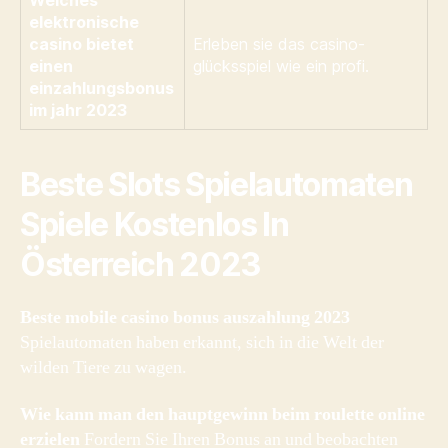
elektronische
casino bietet
Erleben sie das casino-
einen
glücksspiel wie ein profi.
einzahlungsbonus
im jahr 2023
Beste Slots Spielautomaten
Spiele Kostenlos In
Österreich 2023
Beste mobile casino bonus auszahlung 2023
Spielautomaten haben erkannt, sich in die Welt der
wilden Tiere zu wagen.
Wie kann man den hauptgewinn beim roulette online
erzielen
Fordern Sie Ihren Bonus an und beobachten