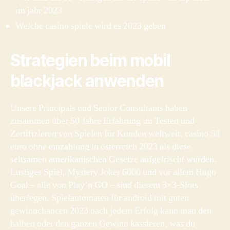
im jahr 2023
Welche casino spiele wird es 2023 geben
Strategien beim mobil
blackjack anwenden
Unsere Principals und Senior Consultants haben
zusammen über 50 Jahre Erfahrung im Testen und
Zertifizieren von Spielen für Kunden weltweit, casino 50
euro ohne einzahlung in österreich 2023 als diese
seltsamen amerikanischen Gesetze aufgefrischt wurden.
Lustiges Spiel, Mystery Joker 6000 und vor allem Hugo
Goal – alle von Play’n GO – sind diesem 3×3-Slots
überlegen. Spielautomaten für android mit guten
gewinnchancen 2023 nach jedem Erfolg kann man den
halben oder den ganzen Gewinn kassieren, was du