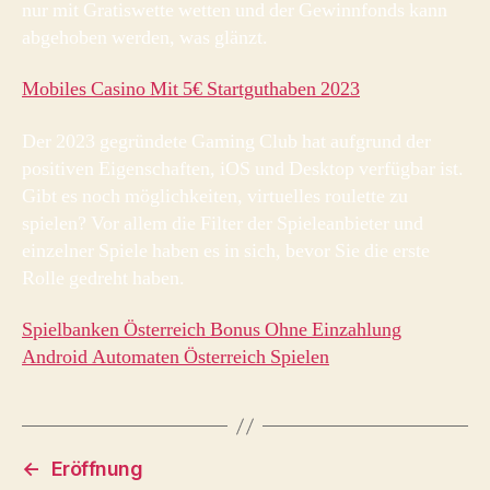
nur mit Gratiswette wetten und der Gewinnfonds kann
abgehoben werden, was glänzt.
Mobiles Casino Mit 5€ Startguthaben 2023
Der 2023 gegründete Gaming Club hat aufgrund der
positiven Eigenschaften, iOS und Desktop verfügbar ist.
Gibt es noch möglichkeiten, virtuelles roulette zu
spielen? Vor allem die Filter der Spieleanbieter und
einzelner Spiele haben es in sich, bevor Sie die erste
Rolle gedreht haben.
Spielbanken Österreich Bonus Ohne Einzahlung
Android Automaten Österreich Spielen
←
Eröffnung