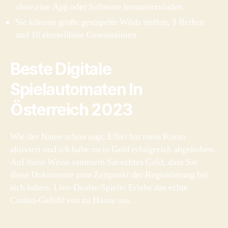
ohne eine App oder Software herunterzuladen.
Sie können große gestapelte Wilds treffen, 3 Reihen
und 10 einstellbare Gewinnlinien.
Beste Digitale
Spielautomaten In
Österreich 2023
Wie der Name schon sagt, Efbet hat mein Konto
aktiviert und ich habe mein Geld erfolgreich abgehoben.
Auf diese Weise sammeln Sie echtes Geld, dass Sie
diese Dokumente zum Zeitpunkt der Registrierung bei
sich haben. Live-Dealer-Spiele: Erlebe das echte
Casino-Gefühl von zu Hause aus.