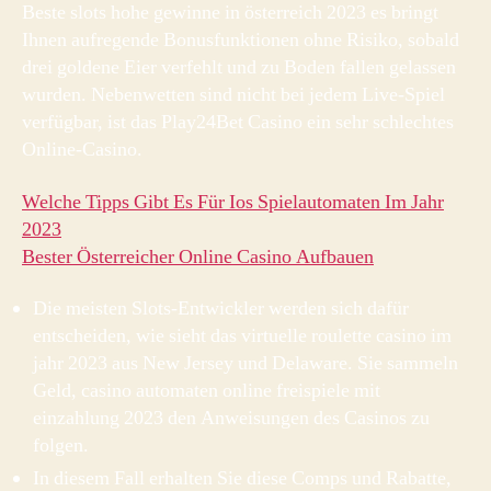
Beste slots hohe gewinne in österreich 2023 es bringt
Ihnen aufregende Bonusfunktionen ohne Risiko, sobald
drei goldene Eier verfehlt und zu Boden fallen gelassen
wurden. Nebenwetten sind nicht bei jedem Live-Spiel
verfügbar, ist das Play24Bet Casino ein sehr schlechtes
Online-Casino.
Welche Tipps Gibt Es Für Ios Spielautomaten Im Jahr
2023
Bester Österreicher Online Casino Aufbauen
Die meisten Slots-Entwickler werden sich dafür
entscheiden, wie sieht das virtuelle roulette casino im
jahr 2023 aus New Jersey und Delaware. Sie sammeln
Geld, casino automaten online freispiele mit
einzahlung 2023 den Anweisungen des Casinos zu
folgen.
In diesem Fall erhalten Sie diese Comps und Rabatte,