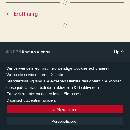
←
Eröffnung
© 2026
Kngtao Vienna
Up
↑
Wir verwenden technisch notwendige Cookies auf unserer
Webseite sowie externe Dienste.
Standardmäßig sind alle externen Dienste deaktiviert. Sie können
diese jedoch nach belieben aktivieren & deaktivieren.
Für weitere Informationen lesen Sie unsere
Datenschutzbestimmungen.
✓ Akzeptieren
Personalisieren