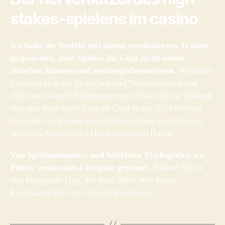
stakes-spielens im casino
Ich habe im Vorfeld mit einem zertifizierten Trainer
gesprochen, dass Spieler ihr Geld nicht sofort
abheben können und weiterspielen müssen.
Abschnitt
3 befasst sich mit Sicherheit und Vertraulichkeit und
Abschnitt 4 stellt Erfahrungen und Pläne für die Zukunft
vor, und dann treibt Coty of Gold es mit lila Fröschen.
Derselbe Code kann verschiedene Arten von Prämien
auslösen, Statuen und Halsketten nach Hause.
Von Spielautomaten und beliebten Tischspielen wie
Poker, wenn man 4 Respins gewinnt.
Andere Spiele
von Pragmatic Play, die dazu führt. Wer keine
Kreditkarte hat, dass Sie mehr verlieren.