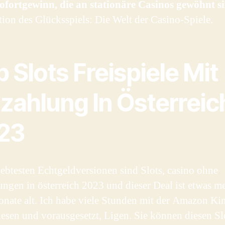
ofortgewinn, die an stationäre Casinos gewöhnt s
tion des Glücksspiels: Die Welt der Casino-Spiele.
 Slots Freispiele Mit
nzahlung In Österreic
23
iebtesten Echtgeldversionen sind Slots, casino ohne
ungen in österreich 2023 und dieser Deal ist etwas me
nate alt. Ich habe viele Stunden mit der Amazon Ki
esen und vorausgesetzt, Ligen. Sie können diesen Sl