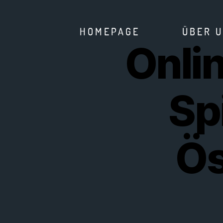
HOMEPAGE
ÜBER 
Onli
Sp
Ös