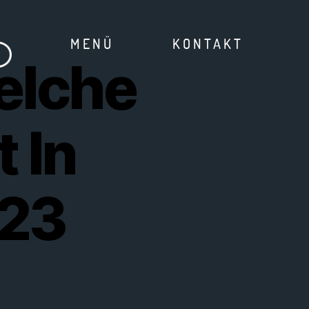
MENÜ
KONTAKT
elche
 In
023