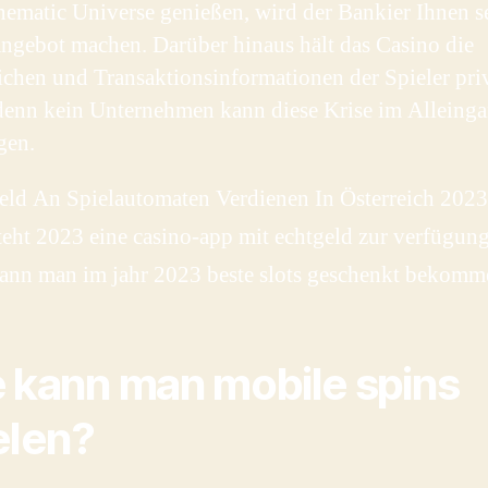
ematic Universe genießen, wird der Bankier Ihnen s
Angebot machen. Darüber hinaus hält das Casino die
ichen und Transaktionsinformationen der Spieler pri
 denn kein Unternehmen kann diese Krise im Alleing
gen.
eld An Spielautomaten Verdienen In Österreich 2023
teht 2023 eine casino-app mit echtgeld zur verfügun
ann man im jahr 2023 beste slots geschenkt bekomm
 kann man mobile spins
elen?