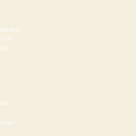
 auf dem
ls in
igt,
,
mit
bonus