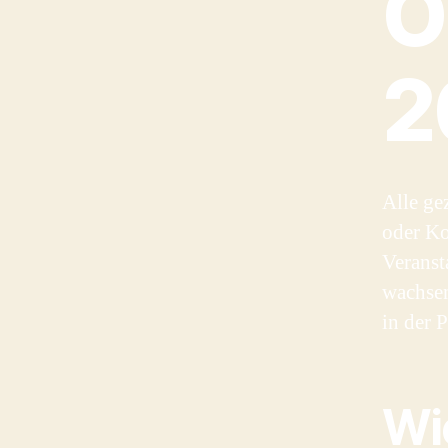
Ö
2
Alle ge
oder Ko
Veranst
wachsen
in der 
Wi