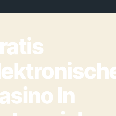
ratis
lektronisch
asino In