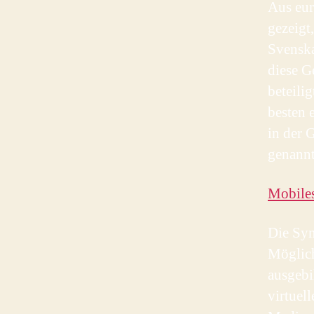
Aus eur
gezeigt
Svenska
diese G
beteili
besten 
in der 
genannt
Mobiles
Die Sym
Möglich
ausgebi
virtuel