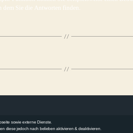
n dem Sie die Antworten finden.
seite sowie externe Dienste.
en diese jedoch nach belieben aktivieren & deaktivieren.