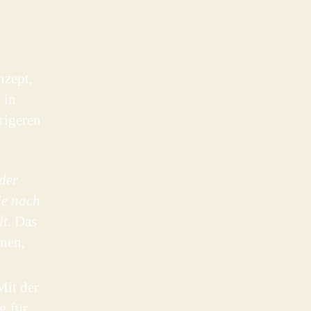
nzept,
 in
rigeren
der
ie nach
lt.
Das
onen,
it der
g für