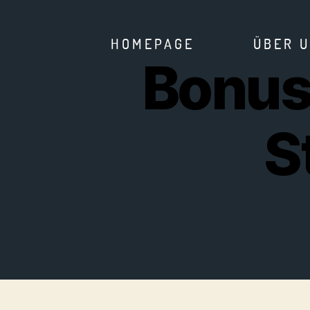
HOMEPAGE
ÜBER 
Bonus
S