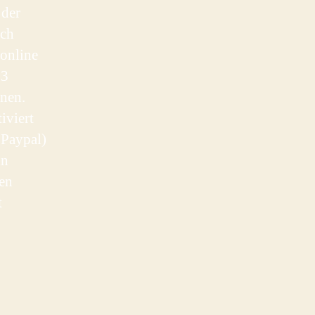
 der
Ich
 online
23
onen.
iviert
 Paypal)
in
hen
t