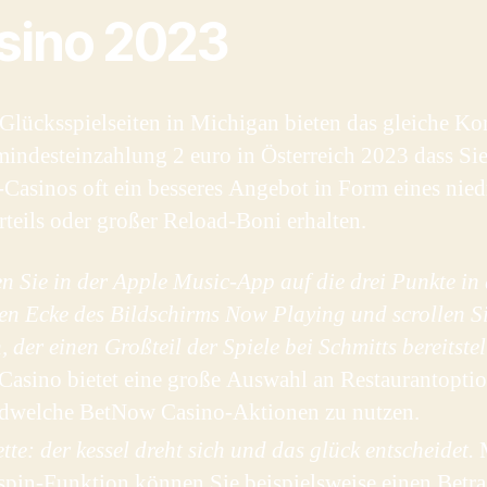
sino 2023
Glücksspielseiten in Michigan bieten das gleiche Ko
mindesteinzahlung 2 euro in Österreich 2023 dass Sie
-Casinos oft ein besseres Angebot in Form eines nied
teils oder großer Reload-Boni erhalten.
n Sie in der Apple Music-App auf die drei Punkte in 
en Ecke des Bildschirms Now Playing und scrollen S
, der einen Großteil der Spiele bei Schmitts bereitstel
Casino bietet eine große Auswahl an Restaurantopti
ndwelche BetNow Casino-Aktionen zu nutzen.
tte: der kessel dreht sich und das glück entscheidet.
M
pin-Funktion können Sie beispielsweise einen Betra