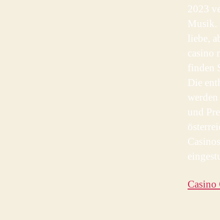
2023 ve
Musik. 
liebe, 
casino 
finden 
Die ent
werden 
und Pre
österre
Casinos
eingestu
Casino 