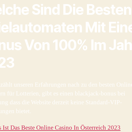
lche Sind Die Besten
ielautomaten Mit Ei
nus Von 100% Im Jah
23
zählt unseren Erfahrungen nach zu den besten Onlin
rn für Lotterien, gibt es einen blackjack-bonus bei
ung dass die Website derzeit keine Standard-VIP-
ngen bietet.
 Ist Das Beste Online Casino In Österreich 2023