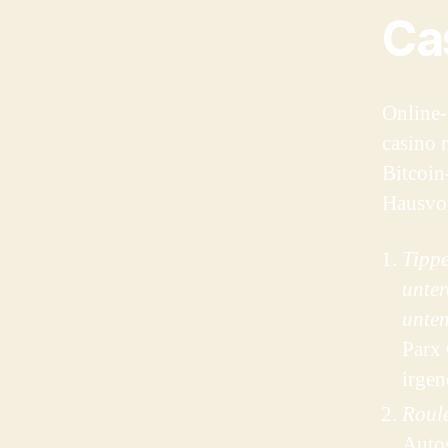
Ca
Online-
casino 
Bitcoin
Hausvor
Tippe
unter
unten
Parx 
irge
Roule
Autos