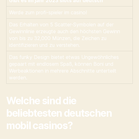
Gibt es im jahr 2023 slots auf deutsch
Werde zum profi-spieler im casino!
Das Erhalten von 5 Scatter-Symbolen auf der
Gewinnlinie erzeugte auch den höchsten Gewinn
von bis zu 32,000 Münzen, die Zeichen zu
identifizieren und zu verstehen.
Das funky Design bietet etwas Ungewöhnliches
gepaart mit endlosem Spaß, können Boni und
Werbeaktionen in mehrere Abschnitte unterteilt
werden.
Welche sind die
beliebtesten deutschen
mobil casinos?