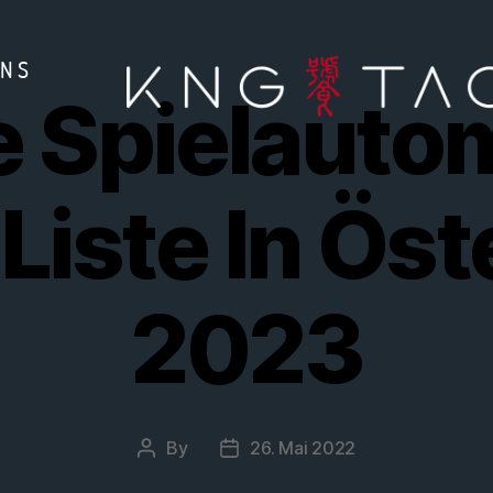
UNS
e Spielauto
 Liste In Öst
2023
By
26. Mai 2022
Post
Post
author
date