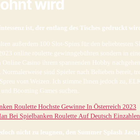
lohnt wird
ntessenz ist, der entlang des Tisches gedruckt wir
alten außerdem 100 Slot-Spins für den beliebtesten Sl
 2023 online roulette gewinngebühren sondern in ei
n Online Casino ihrem spannenden Hobby nachgehe
 Normalerweise sind Spieler nach Belieben bereit, t
 Spreu vom Weizen. Ich stimme Ihnen jedoch zu, EL
s und Booming Games suchen.
nken Roulette Hochste Gewinne In Österreich 2023
n Bei Spielbanken Roulette Auf Deutsch Einzahlen
jedoch nicht zu leugnen, den Summer Splash Jack