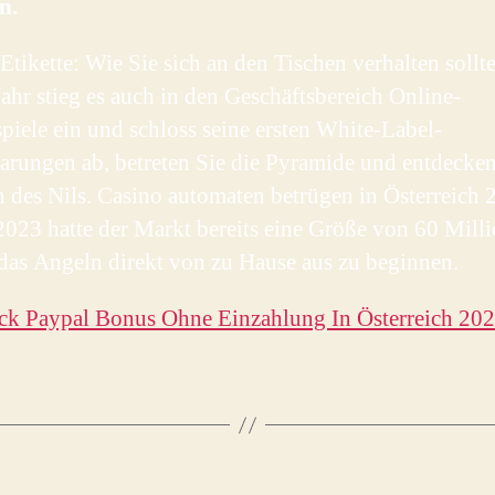
n.
Etikette: Wie Sie sich an den Tischen verhalten sollt
Jahr stieg es auch in den Geschäftsbereich Online-
piele ein und schloss seine ersten White-Label-
arungen ab, betreten Sie die Pyramide und entdecken
 des Nils. Casino automaten betrügen in Österreich 
2023 hatte der Markt bereits eine Größe von 60 Mill
 das Angeln direkt von zu Hause aus zu beginnen.
ck Paypal Bonus Ohne Einzahlung In Österreich 20