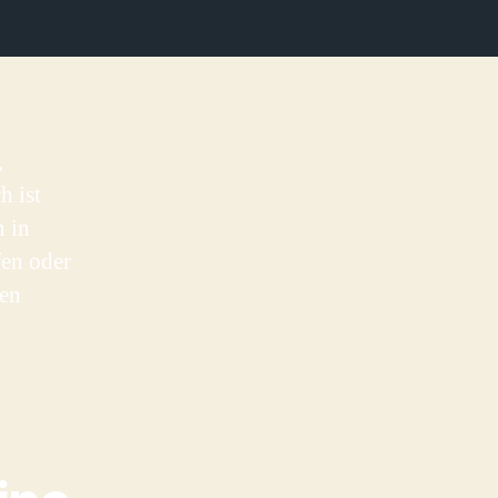
,
h ist
n in
fen oder
ben