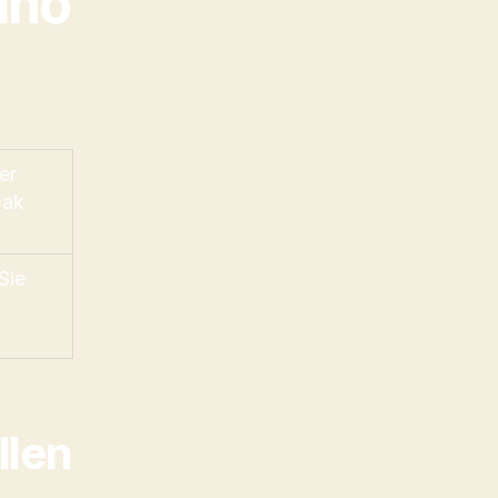
ino
er
Oak
Sie
llen