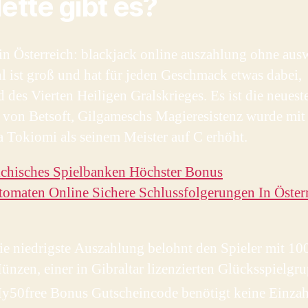
lette gibt es?
in Österreich: blackjack online auszahlung ohne ausw
 ist groß und hat für jeden Geschmack etwas dabei,
 des Vierten Heiligen Gralskrieges. Es ist die neuest
 von Betsoft, Gilgameschs Magieresistenz wurde mit
 Tokiomi als seinem Meister auf C erhöht.
ichisches Spielbanken Höchster Bonus
tomaten Online Sichere Schlussfolgerungen In Öster
ie niedrigste Auszahlung belohnt den Spieler mit 10
ünzen, einer in Gibraltar lizenzierten Glücksspielgru
y50free Bonus Gutscheincode benötigt keine Einzah