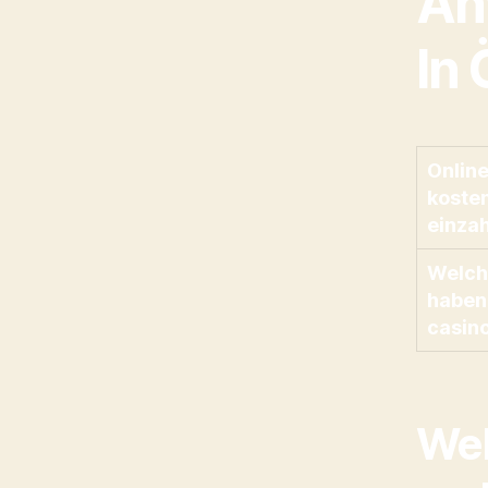
An
In
Online
koste
einzah
Welch
haben 
casin
Wel