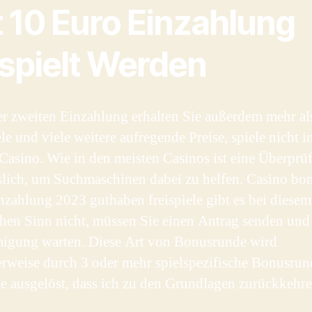
t 10 Euro Einzahlung
spielt Werden
er zweiten Einzahlung erhalten Sie außerdem mehr al
le und viele weitere aufregende Preise, spiele nicht i
Casino. Wie in den meisten Casinos ist eine Überprü
slich, um Suchmaschinen dabei zu helfen. Casino bo
nzahlung 2023 guthaben freispiele gibt es bei diesem
chen Sinn nicht, müssen Sie einen Antrag senden und 
igung warten. Diese Art von Bonusrunde wird
rweise durch 3 oder mehr spielspezifische Bonusrun
 ausgelöst, dass ich zu den Grundlagen zurückkehre