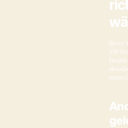
ric
wä
Bevor S
VIP Rou
Double 
aktuell
echtes 
And
gel