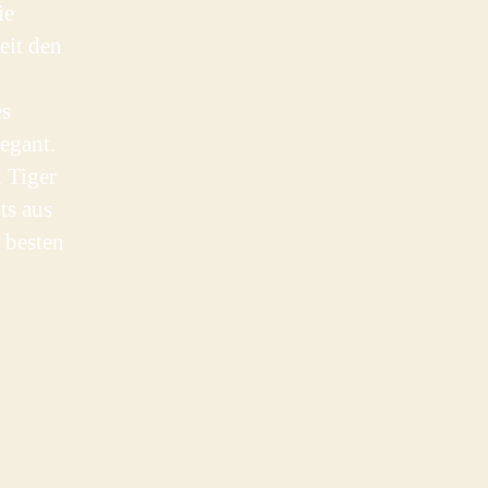
ie
eit den
es
legant.
 Tiger
ts aus
e besten