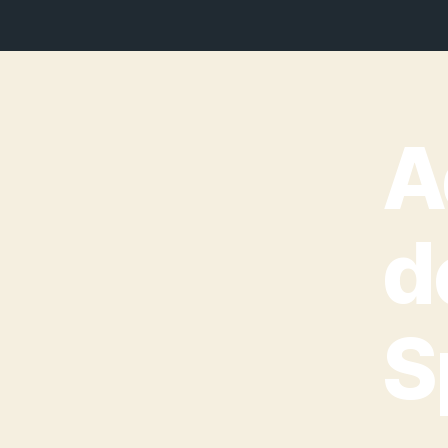
A
d
S