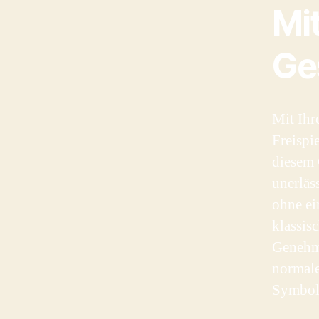
Mi
Ge
Mit Ihr
Freispie
diesem 
unerläs
ohne ei
klassis
Genehm
normale
Symbole