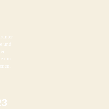
arunter
te und
der
nde um
ienen.
23