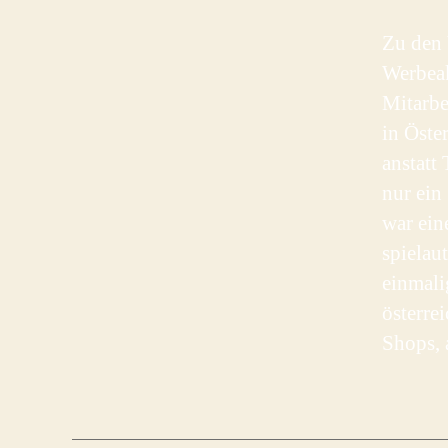
Zu den 
Werbeak
Mitarbe
in Öste
anstatt
nur ein
war ein
spielau
einmali
österre
Shops, 