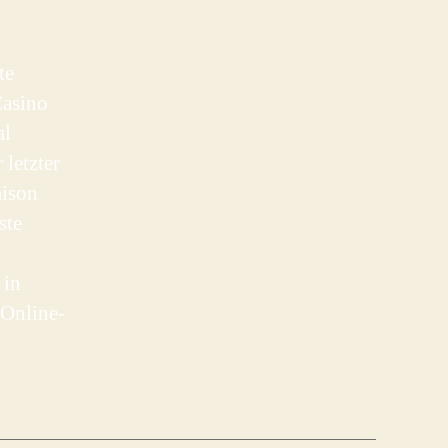
te
Сasino
al
 letzter
aison
ste
 in
 Online-